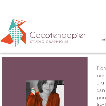
AC
Plo
des 
J'a
sei
pou
free