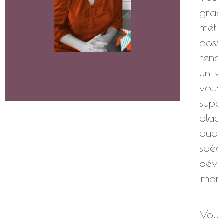
grap
méti
doss
renc
un 
vou
supp
plaq
budg
spéc
déve
impr
Vou